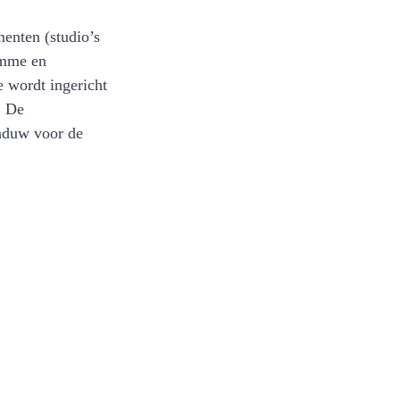
enten (studio’s 
imme en 
 wordt ingericht 
. De 
aduw voor de 