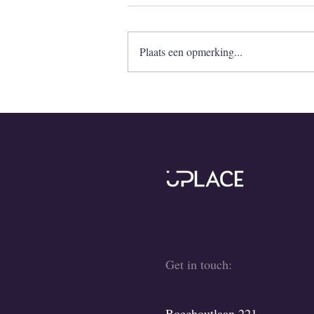
Plaats een opmerking...
Get in touch:
Uplace nv
Boechoutlaan 221