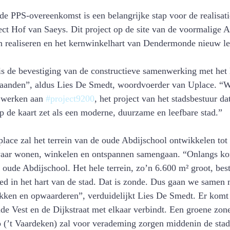
e PPS-overeenkomst is een belangrijke stap voor de realisati
ct Hof van Saeys. Dit project op de site van de voormalige A
 realiseren en het kernwinkelhart van Dendermonde nieuw le
maanden”, aldus Lies De Smedt, woordvoerder van Uplace. “We
 werken aan 
#project9200
, het project van het stadsbestuur 
 de kaart zet als een moderne, duurzame en leefbare stad.” 
lace zal het terrein van de oude Abdijschool ontwikkelen tot
 waar wonen, winkelen en ontspannen samengaan. “Onlangs ko
oude Abdijschool. Het hele terrein, zo’n 6.600 m² groot, best
ied in het hart van de stad. Dat is zonde. Dus gaan we samen 
ekken en opwaarderen”, verduidelijkt Lies De Smedt. Er komt e
de Vest en de Dijkstraat met elkaar verbindt. Een groene zon
 (’t Vaardeken) zal voor verademing zorgen middenin de stad