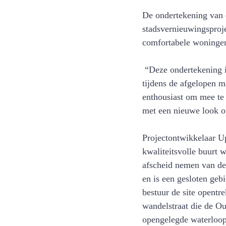
De ondertekening van d
stadsvernieuwingsproje
comfortabele woningen
 “Deze ondertekening is de bevestiging van de constructieve samenwerking met het lokale bestuur 
tijdens de afgelopen 
enthousiast om mee te
met een nieuwe look op
Projectontwikkelaar Up
kwaliteitsvolle buurt
afscheid nemen van de 
en is een gesloten geb
bestuur de site opentr
wandelstraat die de Ou
opengelegde waterloop