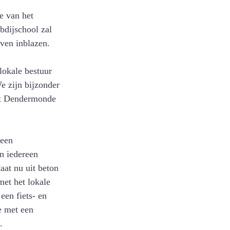
e van het 
bdijschool zal 
ven inblazen.
 zijn bijzonder 
dat Dendermonde 
 een 
n iedereen 
aat nu uit beton 
met het lokale 
en fiets- en 
e met een 
.