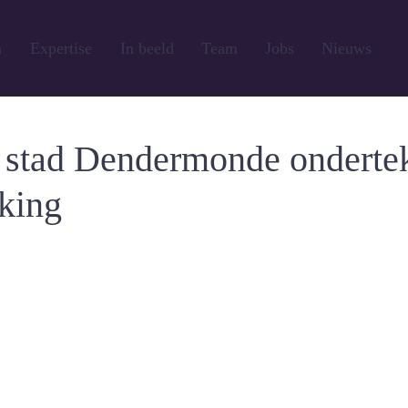
n
Expertise
In beeld
Team
Jobs
Nieuws
 stad Dendermonde onderte
king